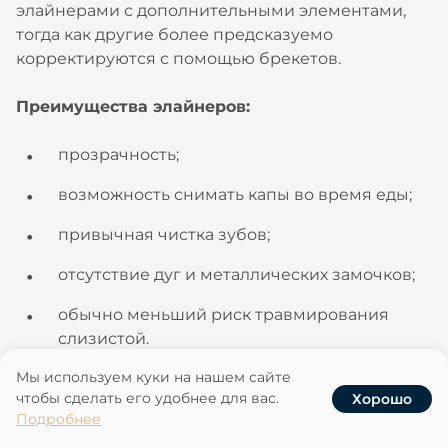
элайнерами с дополнительными элементами,
тогда как другие более предсказуемо
корректируются с помощью брекетов.
Преимущества элайнеров:
прозрачность;
возможность снимать капы во время еды;
привычная чистка зубов;
отсутствие дуг и металлических замочков;
обычно меньший риск травмирования
слизистой.
Мы используем куки на нашем сайте
Ограничения:
чтобы сделать его удобнее для вас.
Хорошо
Услуги
Записаться
Наши клиники
Акции
Подробнее
необходимость носить капы установленное