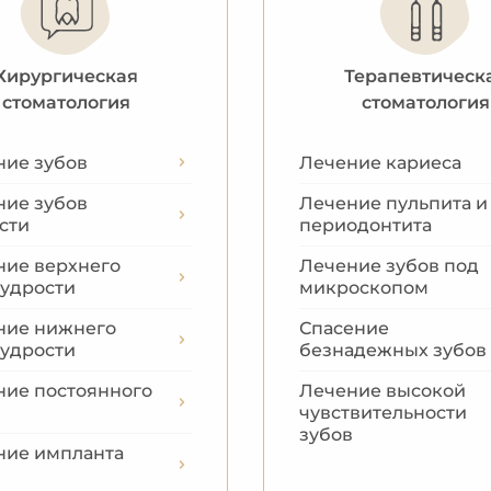
Хирургическая
Терапевтическ
стоматология
стоматология
ние зубов
Лечение кариеса
ние зубов
Лечение пульпита и
сти
периодонтита
ние верхнего
Лечение зубов под
мудрости
микроскопом
ние нижнего
Спасение
мудрости
безнадежных зубов
ние постоянного
Лечение высокой
чувствительности
зубов
ние импланта