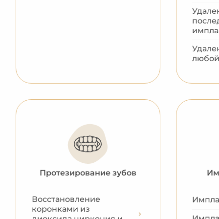
Удале
после
импла
Удале
любой
Протезирование зубов
Им
Восстановление
Имплан
коронками из
Импла
диоксида циркония и