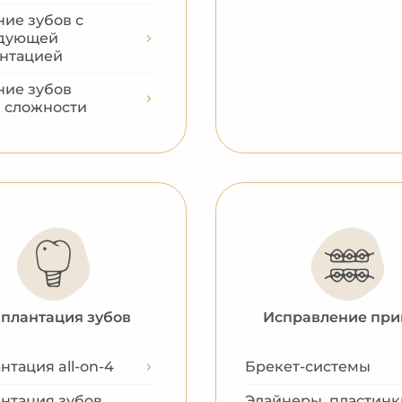
ние зубов с
дующей
нтацией
ние зубов
 сложности
плантация зубов
Исправление при
тация all-on-4
Брекет-системы
нтация зубов
Элайнеры, пластинк