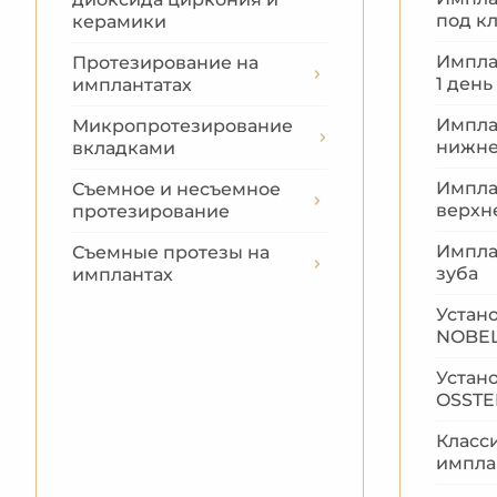
под к
керамики
Импла
Протезирование на
1 день
имплантатах
Импла
Микропротезирование
нижне
вкладками
Импла
Съемное и несъемное
верхн
протезирование
Импла
Съемные протезы на
зуба
имплантах
Устан
NOBEL
Устан
OSST
Класс
импла