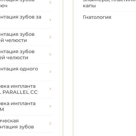
люч
капы
нтация зубов за
Гнатология
нтация зубов
й челюсти
нтация зубов
ей челюсти
нтация одного
овка импланта
 PARALLEL CC
овка импланта
EM
ическая
нтация зубов