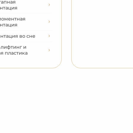
тапная
нтация
оментная
нтация
нтация во сне
-лифтинг и
ая пластика