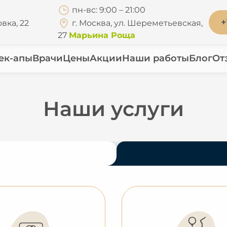
пн-вс: 9:00 – 21:00
+
вка, 22
г. Москва, ул. Шереметьевская,
27
Марьина Роща
ек-апы
Врачи
Цены
Акции
Наши работы
Блог
От
Наши услуги