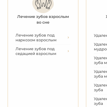
Лечение зубов взрослым
во сне
Лечение зубов под
Удале
наркозом взрослым
Удале
Лечение зубов под
мудро
седацией взрослым
Удале
зуба 
Удале
зуба 
Удале
зуба
Удале
зуба