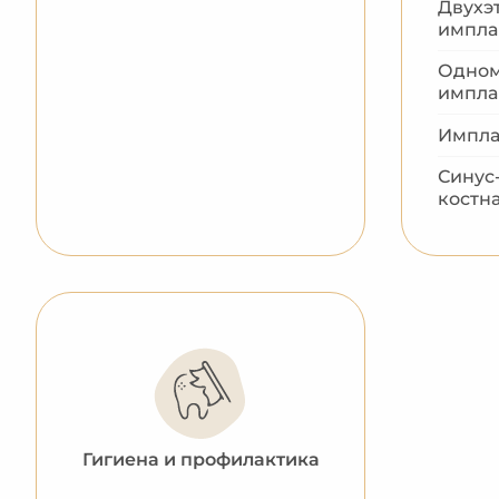
Двухэ
импла
Одном
импла
Импла
Синус
костн
Гигиена и профилактика