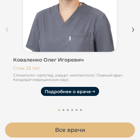
Коваленко Олег Игоревич
Ко
Стаж 23 лет
Ста
Стоматолог-ортопед, хирург-имплантолог. Главный врач.
Сто
Кандидат медицинских наук
Подробнее о враче
Все врачи