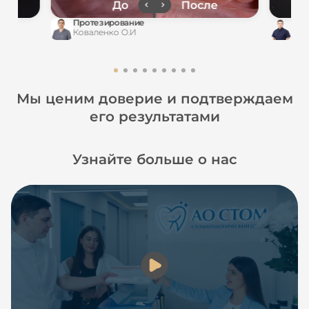
Протезирование
Уст
Коваленко О.И
Куз
Мы ценим доверие и подтверждаем
его результатами
Узнайте больше о нас