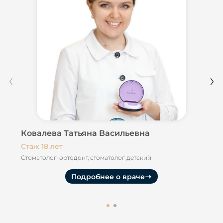
Ковалева Татьяна Васильевна
Го
Стаж 18 лет
Ста
Стоматолог-ортодонт, стоматолог детский
Сто
Подробнее о враче