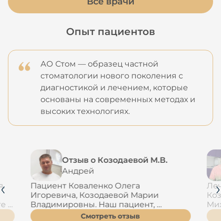
Все врачи
Опыт пациентов
АО Стом — образец частной
стоматологии нового поколения с
диагностикой и лечением, которые
основаны на современных методах и
высоких технологиях.
Отзыв о Козодаевой М.В.
Андрей


Пациент Коваленко Олега 
Леч
Игоревича, Козодаевой Марии 
Коз
е 
Владимировны. Наш пациент, 
Мих
 в 
пришел ранее на прием с 
как
Смотреть отзыв