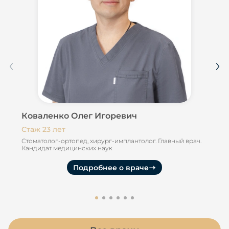
Коваленко Олег Игоревич
Ко
Стаж 23 лет
Ста
Стоматолог-ортопед, хирург-имплантолог. Главный врач.
Сто
Кандидат медицинских наук
Подробнее о враче