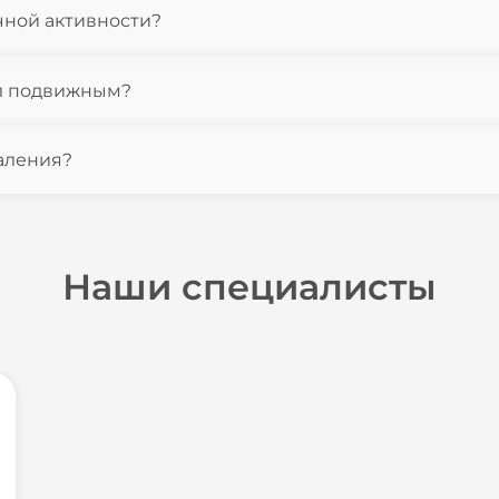
чной активности?
тал подвижным?
аления?
Наши специалисты