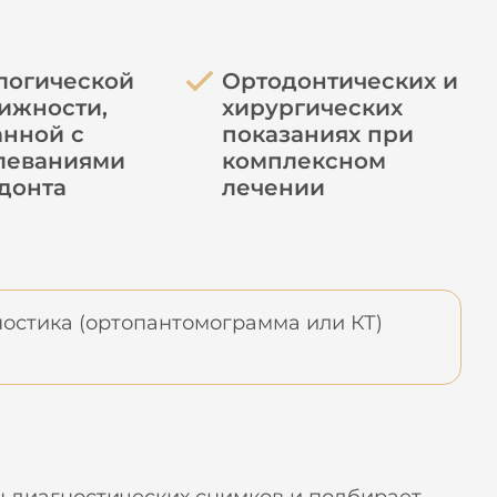
логической
Ортодонтических и
ижности,
хирургических
анной с
показаниях при
леваниями
комплексном
донта
лечении
остика (ортопантомограмма или КТ)