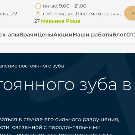
пн-вс: 9:00 – 21:00
+
вка, 22
г. Москва, ул. Шереметьевская,
27
Марьина Роща
ек-апы
Врачи
Цены
Акции
Наши работы
Блог
От
аление постоянного зуба
оянного зуба в
аться в случае его сильного разрушения,
ости, связанной с пародонтальными