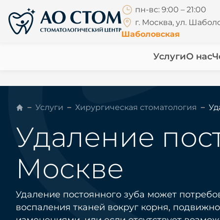
пн-вс: 9:00 – 21:00
г. Москва, ул. Шаболо
Шаболовская
Услуги
О нас
Ч
Услуги
Хирургическая стоматология
Уд
Удаление пост
Москве
Удаление постоянного зуба может потребов
воспаления тканей вокруг корня, подвижн