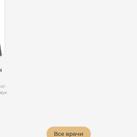
ч
ог.
аук
Все врачи