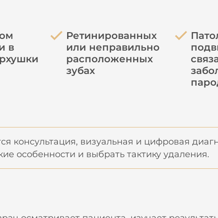
ком
Ретинированных
Пато
и в
или неправильно
подв
ерхушки
расположенных
связ
зубах
забо
паро
я консультация, визуальная и цифровая диагн
ие особенности и выбрать тактику удаления.