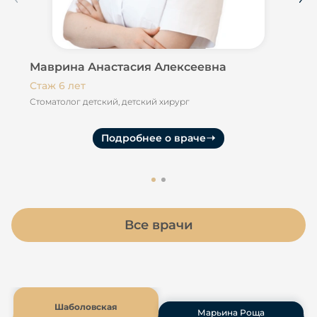
Маврина Анастасия Алексеевна
Ша
Стаж 6 лет
Ста
Стоматолог детский, детский хирург
Сто
дет
Подробнее о враче
Все врачи
Шаболовская
Марьина Роща