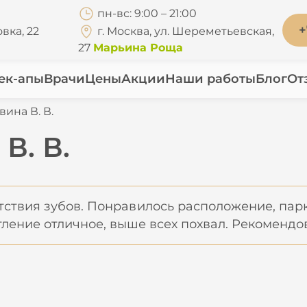
пн-вс: 9:00 – 21:00
+
вка, 22
г. Москва, ул. Шереметьевская,
27
Марьина Роща
ек-апы
Врачи
Цены
Акции
Наши работы
Блог
От
ина В. В.
В. В.
тствия зубов. Понравилось расположение, пар
ление отличное, выше всех похвал. Рекомендов