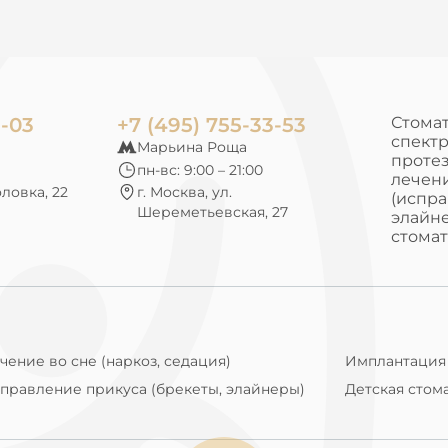
3-03
+7 (495) 755-33-53
Стомат
спектр
Марьина Роща
протез
пн-вс: 9:00 – 21:00
лечени
оловка, 22
г. Москва, ул.
(испра
Шереметьевская, 27
элайне
стомат
чение во сне (наркоз, седация)
Имплантация
правление прикуса (брекеты, элайнеры)
Детская стом