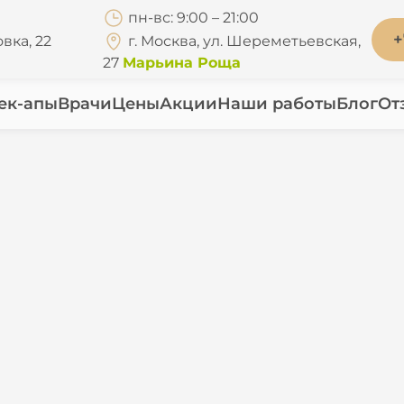
пн-вс: 9:00 – 21:00
+
вка, 22
г. Москва, ул. Шереметьевская,
27
Марьина Роща
ек-апы
Врачи
Цены
Акции
Наши работы
Блог
От