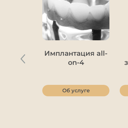
Имплантация all-
on-4
Об услуге