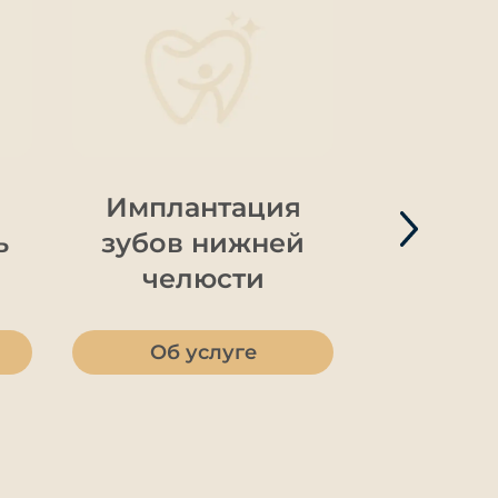
Имплантация
Импла
ь
зубов нижней
зубов 
челюсти
чел
Об услуге
Об 