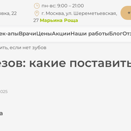
пн-вс: 9:00 – 21:00
+
вка, 22
г. Москва, ул. Шереметьевская,
27
Марьина Роща
ек-апы
Врачи
Цены
Акции
Наши работы
Блог
От
ть, если нет зубов
ов: какие поставить
2025
а