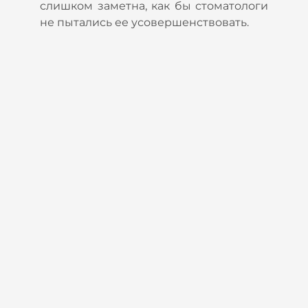
слишком заметна, как бы стоматологи
не пытались ее усовершенствовать.
т
и
т
м
.
а
е