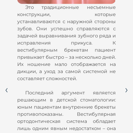
о
Это традиционные несъемные
х
конструкции, которые
о
устанавливаются с наружной стороны
й
зубов. Они успешно справляются с
задачей выравнивания зубного ряда и
исправления прикуса. К
и
вестибулярным брекетам пациент
е
привыкает быстро – за несколько дней.
1
Их ношение мало отображается на
с
дикции, а уход за самой системой не
у
составляет сложностей.
и
р
Последний аргумент является
ь
решающим в детской стоматологии:
я
юным пациентам внутренние брекеты
противопоказаны. Вестибулярная
ортодонтическая система обладает
лишь одним явным недостатком – она