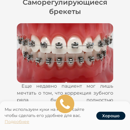
Саморегулирующиеся
брекеты
ь
о
–
Еще недавно пациент мог лишь
.
мечтать о том, что коррекция зубного
е
ряда будет полностью
т
индивидуализирована. И такой вид
ы
Мы используем куки на нашем сайте
ортодонтического оборудования
й
чтобы сделать его удобнее для вас.
Хорошо
появился. Саморегулирующиеся
Услуги
Записаться
Наши клиники
Акции
Подробнее
с
брекеты изготавливается