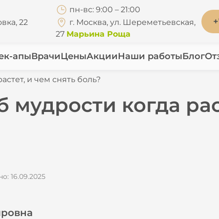
пн-вс: 9:00 – 21:00
+
вка, 22
г. Москва, ул. Шереметьевская,
27
Марьина Роща
ек-апы
Врачи
Цены
Акции
Наши работы
Блог
От
астет, и чем снять боль?
б мудрости когда рас
о: 16.09.2025
ировна