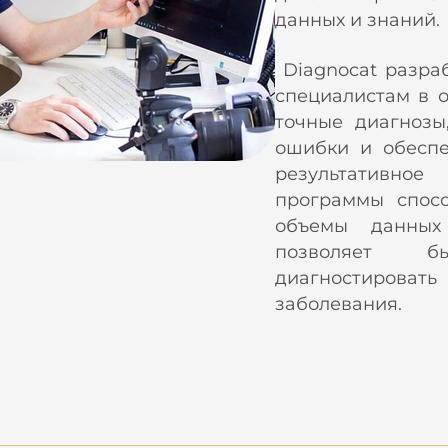
данных и знаний.
Diagnocat разраб
специалистам в о
точные диагнозы
ошибки и обеспе
результативн
программы спос
объемы данных
позволяет 
диагностиров
заболевания.