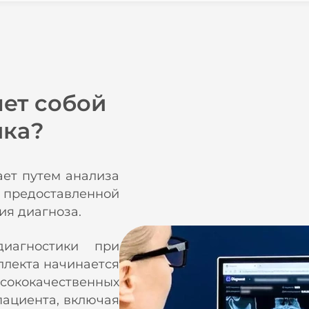
яет собой
ика?
ет путем анализа
 предоставленной
ия диагноза.
иагностики при
ллекта начинается
ысококачественных
пациента, включая