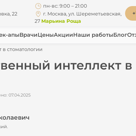
пн-вс: 9:00 – 21:00
+
вка, 22
г. Москва, ул. Шереметьевская,
27
Марьина Роща
ек-апы
Врачи
Цены
Акции
Наши работы
Блог
От
т в стоматологии
твенный интеллект в
о: 07.04.2025
колаевич
кий.