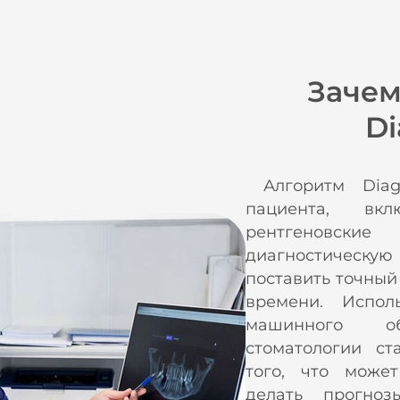
Зачем
Di
Алгоритм Diagn
пациента, вк
рентгеновс
диагностичес
поставить точный
времени. Испол
машинного о
стоматологии ст
того, что може
делать прогно