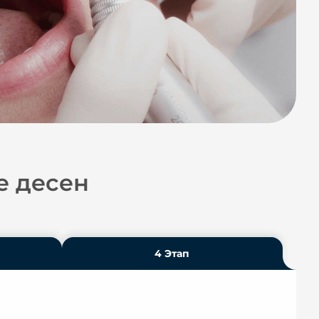
е десен
4 Этап