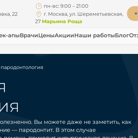
пн-вс: 9:00 – 21:00
+
вка, 22
г. Москва, ул. Шереметьевская,
27
Марьина Роща
ек-апы
Врачи
Цены
Акции
Наши работы
Блог
От
 пародонтология
я
ия
олезненно. Вы можете даже не заметить, как
ие — пародонтит. В этом случае