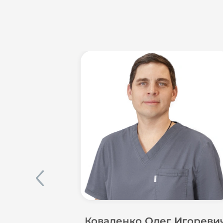
Коваленко Олег Игореви