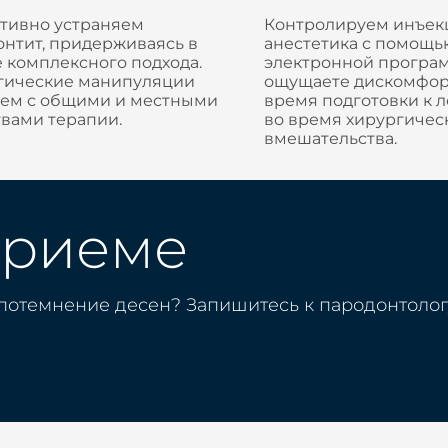
тивно устраняем
Контролируем инъек
онтит, придерживаясь в
анестетика с помощь
 комплексного подхода.
электронной програм
гические манипуляции
ощущаете дискомфор
аем с общими и местными
время подготовки к 
твами терапии.
во время хирургичес
вмешательства.
приеме
 потемнение десен? Запишитесь к пародонтолог