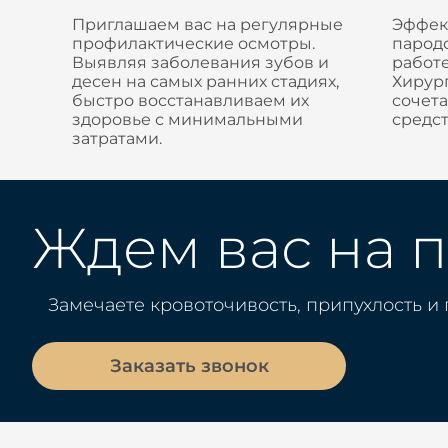
Приглашаем вас на регулярные
Эффек
профилактические осмотры.
парод
Выявляя заболевания зубов и
работе
десен на самых ранних стадиях,
Хирур
быстро восстанавливаем их
сочет
здоровье с минимальными
средс
затратами.
Ждем вас на 
Замечаете кровоточивость, припухлость и
Заказать звонок