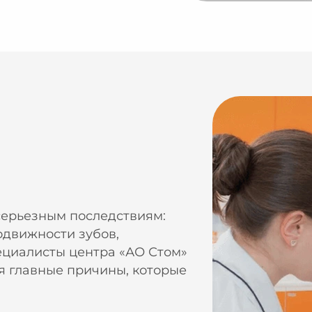
серьезным последствиям:
одвижности зубов,
ециалисты центра «АО Стом»
я главные причины, которые