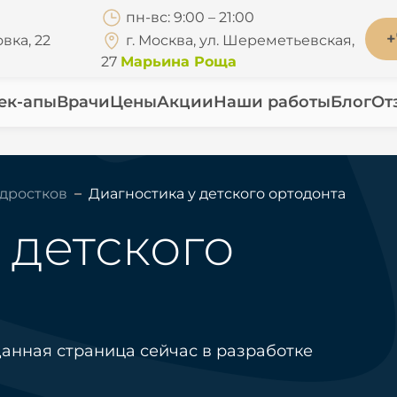
пн-вс: 9:00 – 21:00
+
вка, 22
г. Москва, ул. Шереметьевская,
27
Марьина Роща
ек-апы
Врачи
Цены
Акции
Наши работы
Блог
От
одростков
Диагностика у детского ортодонта
 детского
анная страница сейчас в разработке