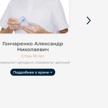
Гончаренко Александр
Шалина
Николаевич
Стаж 18 лет
Стоматолог де
микроско
оматолог-ортодонт, стоматолог детский
Подробнее о враче
Под