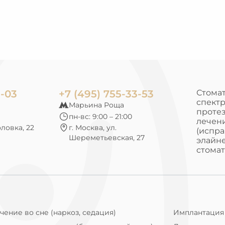
4.9
4.4
5
5
5
3-03
+7 (495) 755-33-53
Стомат
спектр
Марьина Роща
протез
пн-вс: 9:00 – 21:00
лечени
оловка, 22
г. Москва, ул.
(испра
Шереметьевская, 27
элайне
стомат
чение во сне (наркоз, седация)
Имплантация