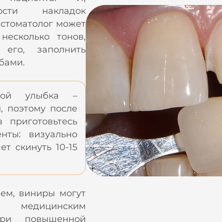
ности накладок
стоматолог может
несколько тонов,
 его, заполнить
бами.
ной улыбка –
, поэтому после
в приготовьтесь
нты: визуально
ет скинуть 10-15
ем, виниры могут
о медицинским
при повышенной