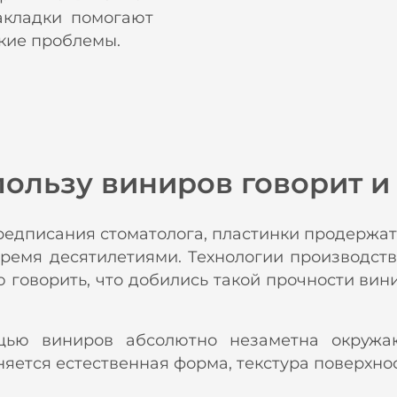
акладки помогают
кие проблемы.
пользу виниров говорит и 
едписания стоматолога, пластинки продержатся
 тремя десятилетиями. Технологии производст
 говорить, что добились такой прочности вини
щью виниров абсолютно незаметна окружа
аняется естественная форма, текстура поверхно