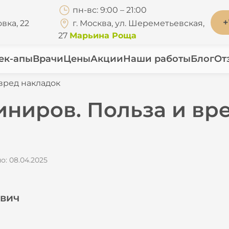
пн-вс: 9:00 – 21:00
+
вка, 22
г. Москва, ул. Шереметьевская,
27
Марьина Роща
ек-апы
Врачи
Цены
Акции
Наши работы
Блог
От
вред накладок
ниров. Польза и вр
: 08.04.2025
вич