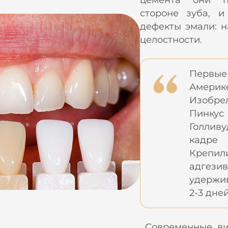
цемента они п
стороне зуба, и
дефекты эмали: н
целостности.
Первы
Америке
Изобре
Пинку
Голлив
кадре
Крепи
адгез
удержив
2-3 дней
Современные ви