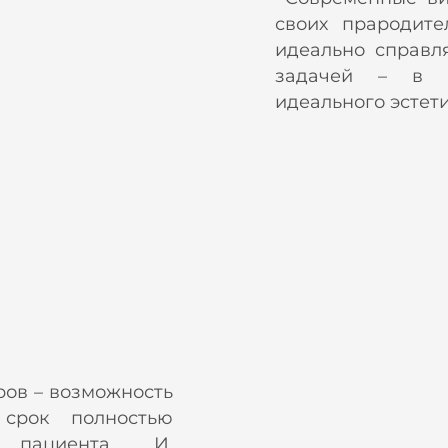
своих прародите
идеально справл
задачей – в к
идеального эстет
ов – возможность
 срок полностью
 пациента. И,