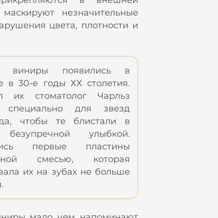
рикрепляются в внешней
 маскируют незначительные
арушения цвета, плотности и
е виниры появились в
 в 30-е годы ХХ столетия.
л их стоматолог Чарльз
с специально для звезд
уда, чтобы те блистали в
 безупречной улыбкой.
лись первые пластины
ивной смесью, которая
ала их на зубах не больше
.
ниры мало чем напоминают