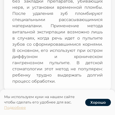
без закладки препаратов, убивающих
нерв, и установки временной пломбы.
После удаления зуб пломбируют
специальными рассасывающимися
материалами. Применение метода
витальной экстирпации возможно лишь
в случаях, когда речь идет о пульпите
зубов со сформировавшимися корнями.
В основном, его используют при остром
диффузном и хроническом
гангренозном пульпите. В детской
стоматологии этот метод не популярен:
ребенку трудно выдержать долгий
процесс обработки.
Мы используем куки на нашем сайте
Девитальная экстирпация
чтобы сделать его удобнее для вас.
Хорошо
Услуги
Записаться
Наши клиники
Акции
Подробнее
Витальная ампутация