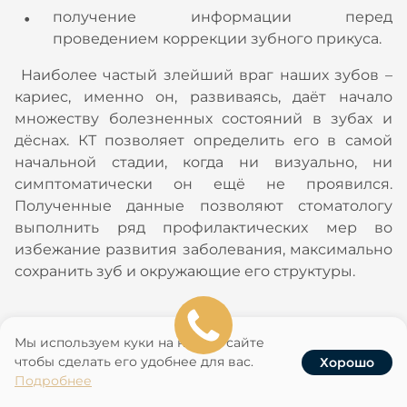
получение информации перед
проведением коррекции зубного прикуса.
Наиболее частый злейший враг наших зубов –
кариес, именно он, развиваясь, даёт начало
множеству болезненных состояний в зубах и
дёснах. КТ позволяет определить его в самой
начальной стадии, когда ни визуально, ни
симптоматически он ещё не проявился.
Полученные данные позволяют стоматологу
выполнить ряд профилактических мер во
избежание развития заболевания, максимально
сохранить зуб и окружающие его структуры.
Мы используем куки на нашем сайте
Вредно ли проводить КТ
чтобы сделать его удобнее для вас.
Хорошо
для зубов?
Услуги
Записаться
Наши клиники
Акции
Подробнее