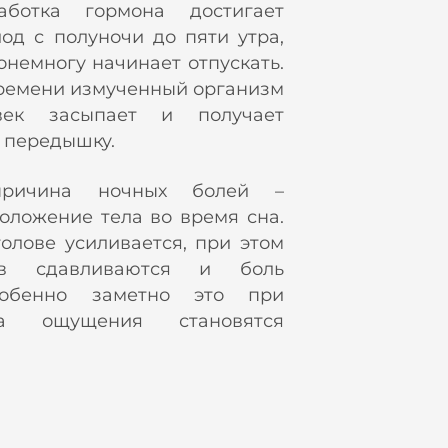
ботка гормона достигает
од с полуночи до пяти утра,
онемногу начинает отпускать.
времени измученный организм
овек засыпает и получает
 передышку.
ичина ночных болей –
оложение тела во время сна.
олове усиливается, при этом
ов сдавливаются и боль
собенно заметно это при
да ощущения становятся