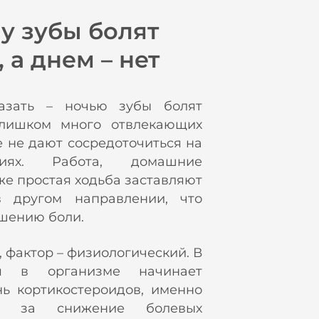
у зубы болят
 а днем – нет
зать – ночью зубы болят
слишком много отвлекающих
е не дают сосредоточиться на
иях. Работа, домашние
же простая ходьба заставляют
в другом направлении, что
шению боли.
 фактор – физиологический. В
я в организме начинает
нь кортикостероидов, именно
т» за снижение болевых