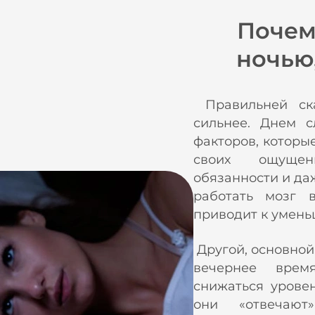
Почем
ночью,
Правильней ска
сильнее. Днем 
факторов, которы
своих ощущен
обязанности и да
работать мозг 
приводит к умень
Другой, основной,
вечернее врем
снижаться урове
они «отвечаю