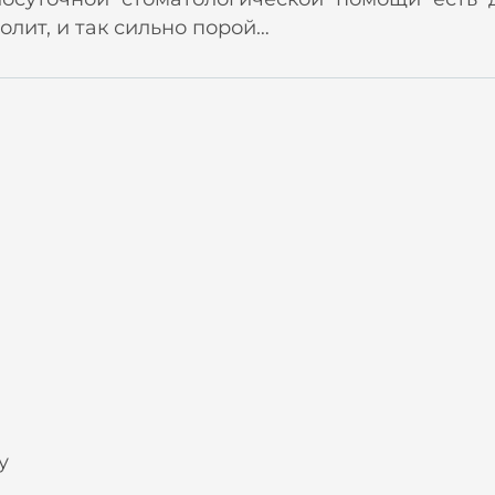
олит, и так сильно порой…
у