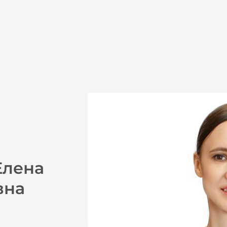
Елена
вна