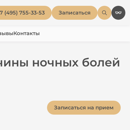
7 (495) 755-33-53
Записаться
зывы
Контакты
ичины ночных болей
Записаться на прием