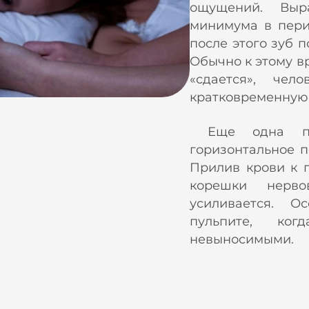
ощущений. Выра
минимума в пери
после этого зуб п
Обычно к этому 
«сдается», чел
кратковременную
Еще одна пр
горизонтальное п
Прилив крови к г
корешки нерв
усиливается. О
пульпите, ког
невыносимыми.