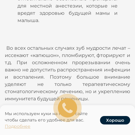
для местной анестезии, которые не
вредят здоровью будущей мамы и
малыша.
Во всех остальных случаях зуб мудрости лечат –
иссекают «капюшон», пломбируют, фторируют и
т.д. При осложненном прорезывании очень
важно не допустить распространения инфекции
и воспаления. Поэтому большое внимание
уделяют не только терапевтическому
стоматологическому лечению, но и укреплению
иммунитета будущей роженицы.
Увлекаться самолечением в этот период
Мы используем куки на нашем сайте
чтобы сделать его удобнее для вас.
Хорошо
категорически запрещено! Бесконтрольный
Услуги
Записаться
Наши клиники
Акции
Подробнее
прием анальгетиков и противовоспалительных
препаратов отрицательно влияет на