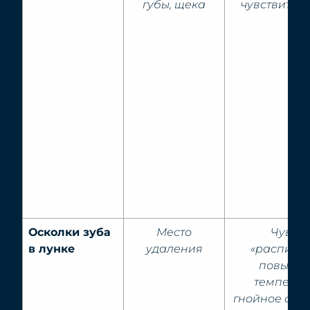
губы, щека
чувствитель
Осколки зуба
Место
Чувств
в лунке
удаления
«распиран
повыше
температ
гнойное отд