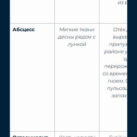
из ранк
Абсцесс
Мягкие ткани
Отёк дес
десны рядом с
выражен
лункой
припухлос
районе уда
зуба,
перерожда
со временем 
гноем. Сил
пульсацией
запах изо