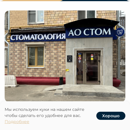
Мы используем куки на нашем сайте
+7 (495) 055-03-03
чтобы сделать его удобнее для вас.
Хорошо
Услуги
Записаться
Наши клиники
Акции
Подробнее
Шаболовская