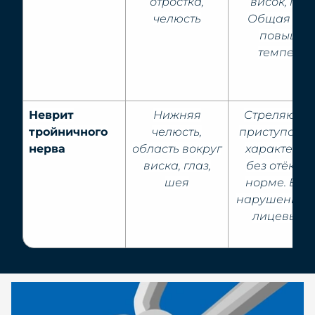
отростка,
висок, гла
челюсть
Общая слаб
повышен
температ
Неврит
Нижняя
Стреляюща
тройничного
челюсть,
приступооб
нерва
область вокруг
характера.
виска, глаз,
без отёков,
шея
норме. Во
нарушения 
лицевых 